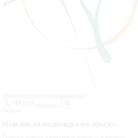
Начало
Проекти
Изделия
За нас
Контакти
Запитване
→
/ Каталог
Изделия по
индивидуален проект
.
Подбрани решения, изработени от Аркада 22 за жилищни,