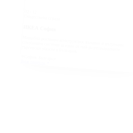
02
/
12
Обществена сграда
ИКЕА София
Мащабна рекламна конструкция, външни и вътрешни
стълбищни системи за един от най-разпознаваемите
търговски обекти в България.
София, България
Виж проекта