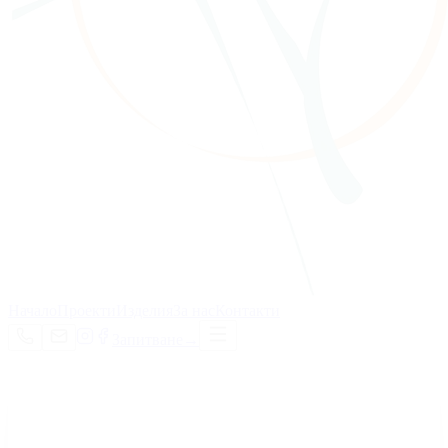
Начало
Проекти
Изделия
За нас
Контакти
Запитване
→