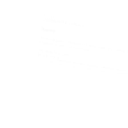
03
/
12
ЖИЛИЩЕН КОМПЛЕКС
Кошер
Метални фасадни парапети и вътрешни стълбищни с
съвременен жилищен комплекс.
София, България
Виж проекта