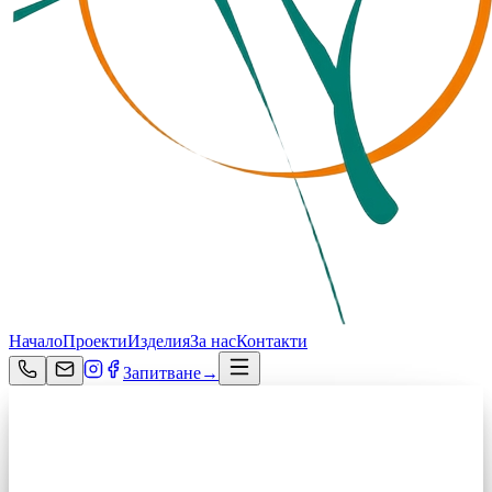
Начало
Проекти
Изделия
За нас
Контакти
Запитване
→