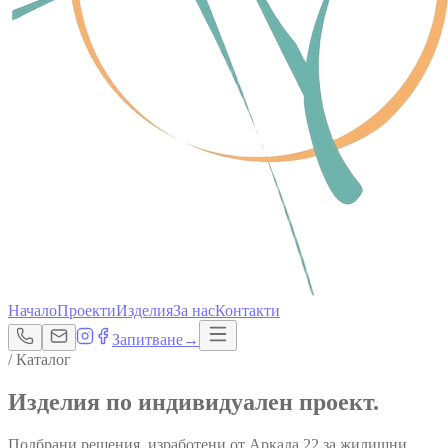
Начало
Проекти
Изделия
За нас
Контакти
Запитване
→
/ Каталог
Изделия по
индивидуален проект
.
Подбрани решения, изработени от Аркада 22 за жилищни,